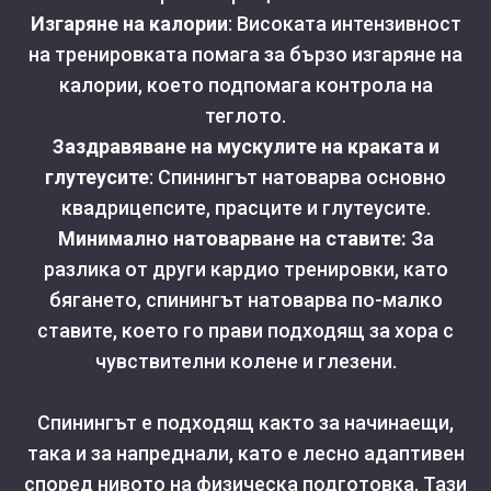
Изгаряне на калории
: Високата интензивност
на тренировката помага за бързо изгаряне на
калории, което подпомага контрола на
теглото.
Заздравяване на мускулите на краката и
глутеусите
: Спинингът натоварва основно
квадрицепсите, прасците и глутеусите.
Минимално натоварване на ставите:
За
разлика от други кардио тренировки, като
бягането, спинингът натоварва по-малко
ставите, което го прави подходящ за хора с
чувствителни колене и глезени.
Спинингът е подходящ както за начинаещи,
така и за напреднали, като е лесно адаптивен
според нивото на физическа подготовка. Тази