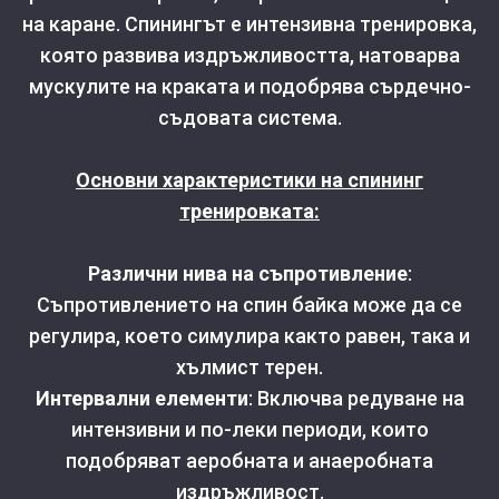
на каране. Спинингът е интензивна тренировка,
която развива издръжливостта, натоварва
мускулите на краката и подобрява сърдечно-
съдовата система.
Основни характеристики на спининг
тренировката:
Различни нива на съпротивление
:
Съпротивлението на спин байка може да се
регулира, което симулира както равен, така и
хълмист терен.
Интервални елементи
: Включва редуване на
интензивни и по-леки периоди, които
подобряват аеробната и анаеробната
издръжливост.