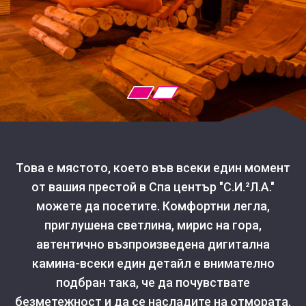
Това е мястото, което във всеки един момент
от вашия престой в Спа център "С.И.²Л.А."
можете да посетите. Комфортни легла,
приглушена светлина, мирис на гора,
автентично възпроизведена дигитална
камина-всеки един детайл е внимателно
подбран така, че да почувствате
безметежност и да се насладите на отмората.