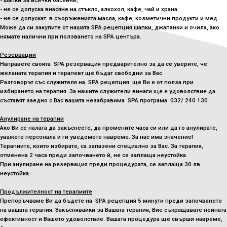
- не се допуска внасяне на стъкло, алкохол, кафе, чай и храна.
- не се допускат в съоръженията масла, кафе, козметични продукти и мед
Може да си закупите от нашата SPA рецепция шапки, джапанки и очила, ако
нямате налични при ползването на SPA центъра.
Резервации
Направете своята SPA резервация предварително за да се уверите, че
желаната терапия и терапевт ще бъдат свободни за Вас.
Разговорът със служителя на SPA рецепция ще Ви е от полза при
избирането на терапия. За нашите служители винаги ще е удоволствие да
съставят заедно с Вас вашата незабравима SPA програма. 032/ 240 130
Анулиране на терапии
Ако Ви се налага да закъснеете, да промените часа си или да го анулирате,
уважете персонала и ги уведомете навреме. За нас има значение!
Терапиите, които избирате, са запазени специално за Вас. За терапия,
отменена 2 часа преди започването ѝ, не се заплаща неустойка.
При анулиране на резервация преди процедурата, се заплаща 30 лв
неустойка.
Продължителност на терапиите
Препоръчваме Ви да бъдете на SPA рецепция 5 минути преди започването
на вашата терапия. Закъснявайки за Вашата терапия, Вие съкращавате нейната
ефективност и Вашето удоволствие. Вашата процедура ще свърши навреме,