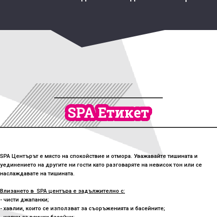
SPA Етикет
SPA Центърът е място на спокойствие и отмора. Уважавайте тишината и
уединението на другите ни гости като разговаряте на невисок тон или се
наслаждавате на тишината.
Влизането в SPA центъра е задължително с:
- чисти джапанки;
- хавлии, които се използват за съоръженията и басейните;
- шапки за всички басейни;