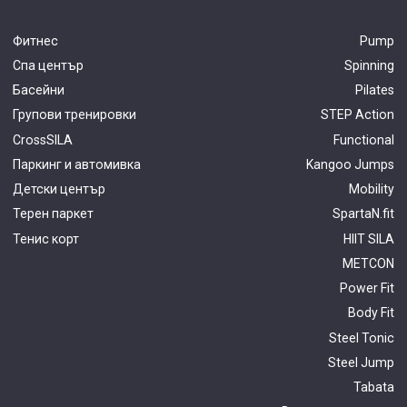
Фитнес
Pump
Спа център
Spinning
Басейни
Pilates
Групови тренировки
STEP Action
CrossSILA
Functional
Паркинг и автомивка
Kangoo Jumps
Детски център
Mobility
Терен паркет
SpartaN.fit
Тенис корт
HIIT SILA
METCON
Power Fit
Body Fit
Steel Tonic
Steel Jump
Tabata