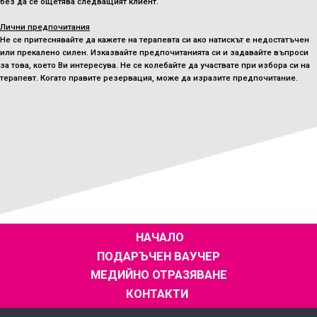
без да се ощетява следващият клиент.
Лични предпочитания
Не се притеснявайте да кажете на терапевта си ако натискът е недостатъчен
или прекалено силен. Изказвайте предпочитанията си и задавайте въпроси
за това, което Ви интересува. Не се колебайте да участвате при избора си на
терапевт. Когато правите резервация, може да изразите предпочитание.
НАЧАЛО
ПОДАРЪЧЕН ВАУЧЕР
МЕДИЙНО ОТРАЗЯВАНЕ
КОНТАКТИ