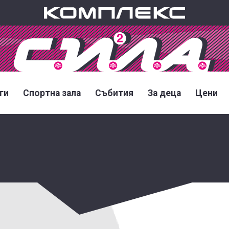
ги
Спортна зала
Събития
За деца
Цени