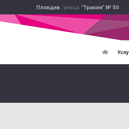
Пловдив
, улица
"Тракия" № 50
Услу