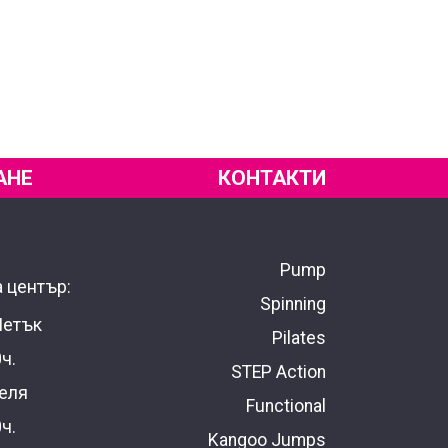
АНЕ
КОНТАКТИ
Pump
 център:
Spinning
Петък
Pilates
0ч.
STEP Action
еля
Functional
0ч.
Kangoo Jumps